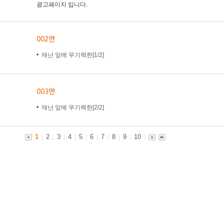
광고페이지 입니다.
002면
재난 앞에 무기력한[1/2]
003면
재난 앞에 무기력한[2/2]
1
2
3
4
5
6
7
8
9
10
|
|
|
|
|
|
|
|
|
|