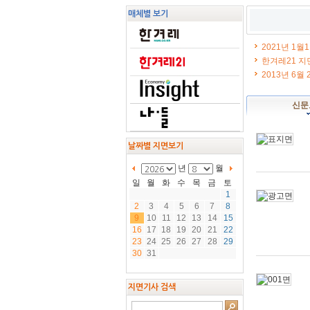
본
본
매체별 보기
문
문
2021년 1월
한겨레21 지
2013년 6월
신문
날짜별 지면보기
년
월
일
월
화
수
목
금
토
1
2
3
4
5
6
7
8
9
10
11
12
13
14
15
16
17
18
19
20
21
22
23
24
25
26
27
28
29
30
31
지면기사 검색