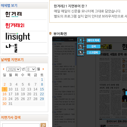
본
매체별 보기
한겨레21 지면뷰어 란 ?
문
매일 매일의 신문을 모니터에 그대로 담았습니다.
별도의 프로그램 설치 없이 인터넷 브라우저만으로 서
뷰어화면
날짜별 지면보기
년
월
일
월
화
수
목
금
토
1
2
3
4
5
6
7
8
9
10
11
12
13
14
15
16
17
18
19
20
21
22
23
24
25
26
27
28
29
30
31
지면기사 검색